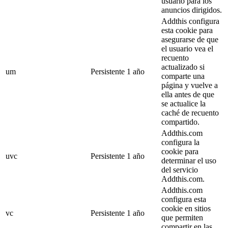
usuario para los
anuncios dirigidos.
Addthis configura
esta cookie para
asegurarse de que
el usuario vea el
recuento
actualizado si
um
Persistente
1 año
comparte una
página y vuelve a
ella antes de que
se actualice la
caché de recuento
compartido.
Addthis.com
configura la
cookie para
uvc
Persistente
1 año
determinar el uso
del servicio
Addthis.com.
Addthis.com
configura esta
cookie en sitios
vc
Persistente
1 año
que permiten
compartir en las