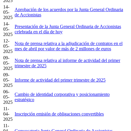
2025
14-
Aprobación de los acuerdos por la Junta General Ordinaria
05-
de Accionistas
2025
14-
Presentación de la Junta General Ordinaria de Accionistas
05-
celebrada en el día de hoy
2025
12-
Nota de prensa relativa a la adjudicación de contratos en el
05-
mes de abril por valor de más de 2 millones de euros
2025
09-
Nota de prensa relativa al informe de actividad del primer
05-
trimestre de 2025
2025
09-
05-
Informe de actividad del primer trimestre de 2025
2025
06-
Cambio de identidad corporativa y posicionamiento
05-
estratégico
2025
11-
04-
Inscripción emisión de obligaciones convertibles
2025
11-
04-
Convocatoria Junta General Ordinaria de Accionistas