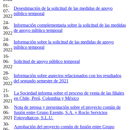
01-
Desestimación de la solicitud de las medidas de apoyo
07-
público temporal
2022
24-
Información complementaria sobre la solicitud de las medidas
06-
de apoyo público temporal
2022
24-
Información sobre la solicitud de las medidas de apoyo
06-
público temporal
2022
16-
06-
Solicitud de apoyo público temporal
2022
28-
Información sobre aspectos relacionados con los resultados
02-
del segundo semestre de 2021
2022
21-
La Sociedad informa sobre el proceso de venta de las filiales
10-
en Chile, Perú, Colombia y México
2021
30-
Nota de prensa y presentación sobre el proyecto común de
06-
fusión entre Grupo Ezentis, S.A. y Rocío Servicios
2021
Fotovoltaicos, S.L.U.
30-
Aprobación del proyecto común de fusión entre Grupo
06-