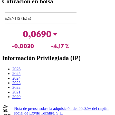
Cotización
en bolsa
Información
Privilegiada
(IP)
2026
2025
2024
2023
2022
2021
2020
26-
Nota de prensa sobre la adquisición del 55,02% del capital
06-
social de Exyde Techfire, S.L.