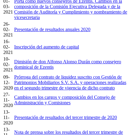
01-
Porta como nuevos consejeros de Ezentis. Cambios en la
03-
composición de la Comisión Ejecutiva Delegada y de la
2021
Comisión de Auditoría y Cumplimiento y nombramiento de
vicesecretaria
26-
02-
Presentación de resultados anuales 2020
2021
16-
02-
Inscripción del aumento de capital
2021
10-
Dimisión de don Alfonso Alonso Durán como consejero
02-
dominical de Ezentis
2021
09-
Prórroga del contrato de liquidez suscrito con Gestión de
12-
Patrimonios Mobiliarios S.V. S.A. y operaciones realizadas
2020
en el segundo trimestre de vigencia de dicho contrato
27-
Cambios en los cargos y composición del Consejo de
11-
Administración y Comisiones
2020
13-
11-
Presentación de resultados del tercer trimestre de 2020
2020
13-
Nota de prensa sobre los resultados del tercer trimestre de
11-