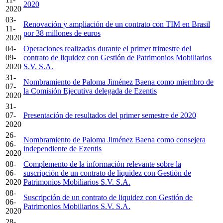
2020
2020
03-
Renovación y ampliación de un contrato con TIM en Brasil
11-
por 38 millones de euros
2020
04-
Operaciones realizadas durante el primer trimestre del
09-
contrato de liquidez con Gestión de Patrimonios Mobiliarios
2020
S.V. S.A.
31-
Nombramiento de Paloma Jiménez Baena como miembro de
07-
la Comisión Ejecutiva delegada de Ezentis
2020
31-
07-
Presentación de resultados del primer semestre de 2020
2020
26-
Nombramiento de Paloma Jiménez Baena como consejera
06-
independiente de Ezentis
2020
08-
Complemento de la información relevante sobre la
06-
suscripción de un contrato de liquidez con Gestión de
2020
Patrimonios Mobiliarios S.V. S.A.
08-
Suscripción de un contrato de liquidez con Gestión de
06-
Patrimonios Mobiliarios S.V. S.A.
2020
28-