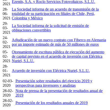
Ezentis, S.A. y Rocío Servicios Fotovoltaicos, S.L.U.
2021
28-
La Sociedad informa de un acuerdo de transmisión de la
06-
totalidad de su participación en filiales de Chile, Perú,
2021
Colombia y México
29-
La Sociedad informa de la solicitud de emisión de
03-
obligaciones convertibles
2021
24-
Adjudicación de un nuevo contrato con Fiberco en Alemania
02-
por un importe estimado de más de 50 millones de euros
2021
05-
Otorgamiento de escritura pública de ejecución del aumento
02-
de capital previsto en el acuerdo de inversión con Eléctrica
2021
Nuriel, S.L.U.
28-
01-
Acuerdo de inversión con Eléctrica Nuriel, S.L.U.
2021
02-03-
Presentación sobre resultados del ejercicio 2019 y
2020
perspectivas para inversores y analistas
28-02-
Nota de prensa de la presentación de resultados anual de
2020
2019
28-02-
Presentación de los resultados anuales de 2019
2020