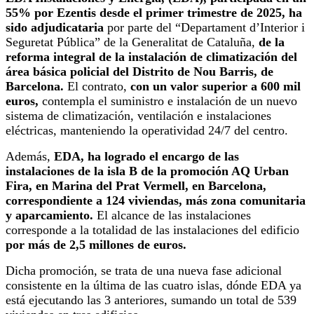
55% por Ezentis desde el primer trimestre de 2025, ha
sido adjudicataria
por parte del “Departament d’Interior i
Seguretat Pública” de la Generalitat de Cataluña,
de la
reforma integral de la instalación de climatización del
área básica policial del Distrito de Nou Barris, de
Barcelona.
El contrato,
con un valor superior a 600 mil
euros,
contempla el suministro e instalación de un nuevo
sistema de climatización, ventilación e instalaciones
eléctricas, manteniendo la operatividad 24/7 del centro.
Además,
EDA, ha logrado el encargo de las
instalaciones de la isla B de la promoción AQ Urban
Fira, en Marina del Prat Vermell, en Barcelona,
correspondiente a 124 viviendas, más zona comunitaria
y aparcamiento.
El alcance de las instalaciones
corresponde a la totalidad de las instalaciones del edificio
por más de 2,5 millones de euros.
Dicha promoción, se trata de una nueva fase adicional
consistente en la última de las cuatro islas, dónde EDA ya
está ejecutando las 3 anteriores, sumando un total de 539