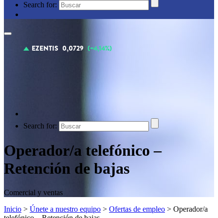
Search for:
Search for:
Operador/a telefónico –
Retención de bajas
Comercial y ventas
Inicio
>
Únete a nuestro equipo
>
Ofertas de empleo
> Operador/a
telefónico – Retención de bajas