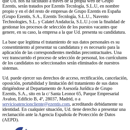
que Ud. nos ha facilitado a través de la propia web de Grupo
Ezentis, serán tratados por Ezentis Tecnlogía, S.L.U, en nombre
propio y en el del resto de empresas de Grupo Ezentis en España
(Grupo Ezentis, S.A., Ezentis Tecnlogía, S.L.U., Navento
Technologies, S.L. y Calatel Andalucía, S.L.U.) con la finalidad de
gestionar los procesos de selección de los puestos vacantes que
genere, en su caso, la empresa a la que Ud. presenta su candidatura.
La base que legitima el tratamiento de sus datos personales es su
consentimiento al presentar su candidatura y es necesario para la
aplicación de las correspondientes medidas precontractuales. Una
vez transcurrido el proceso de selección de personal, los currículums
de los candidatos no seleccionados serán eliminados de nuestros
sistemas.
Ud. puede ejercer sus derechos de acceso, rectificación, cancelación,
oposición, portabilidad y limitación del tratamiento de sus datos
dirigiéndose al Departamento de Asesoría Jurídica de Grupo
Ezentis, S.A., sito en la c/ Santa Leonor 65, Parque Empresarial
Avalon, Edificio B, 4º, 28037, Madrid, o a
servicioatencioncliente@ezentis.com
, acreditando debidamente su
identidad. En cualquier situación, Ud. tiene derecho a presentar una
reclamación ante la Agencia Española de Protección de Datos
(AEPD).